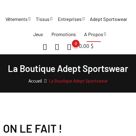
Vêtements
Tissus
Entreprises
Adept Sportswear
Jeux
Promotions
A Propos
0
0.00
$
La Boutique Adept Sportswear
Accueil
La Boutique Adept Sportswear
ON LE FAIT !