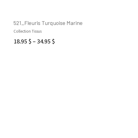
521_Fleuris Turquoise Marine
Collection Tissus
CHOIX DES OPTIONS
18.95
$
–
34.95
$