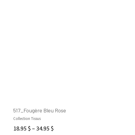
517_Fougère Bleu Rose
Collection Tissus
CHOIX DES OPTIONS
18.95
$
–
34.95
$