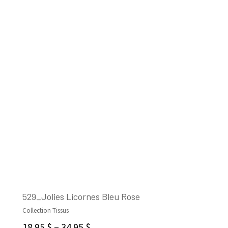
529_Jolies Licornes Bleu Rose
Collection Tissus
CHOIX DES OPTIONS
18.95
$
–
34.95
$