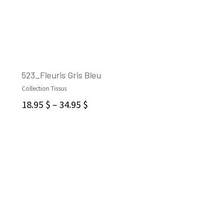
523_Fleuris Gris Bleu
Collection Tissus
CHOIX DES OPTIONS
18.95
$
–
34.95
$