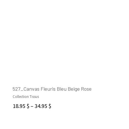
527_Canvas Fleuris Bleu Beige Rose
Collection Tissus
CHOIX DES OPTIONS
18.95
$
–
34.95
$