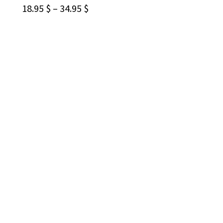
CHOIX DES OPTIONS
18.95
$
–
34.95
$