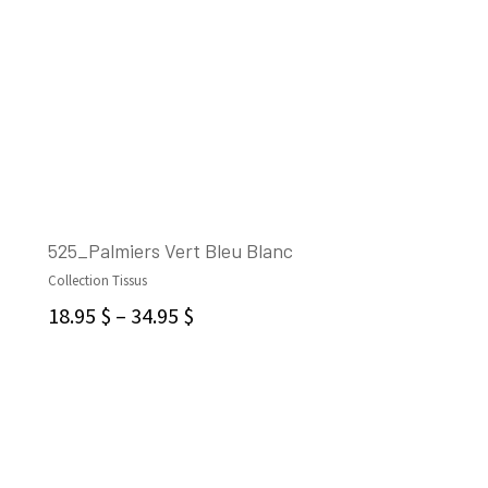
525_Palmiers Vert Bleu Blanc
Collection Tissus
CHOIX DES OPTIONS
18.95
$
–
34.95
$