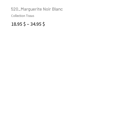
520_Marguerite Noir Blanc
Collection Tissus
CHOIX DES OPTIONS
18.95
$
–
34.95
$