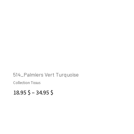
514_Palmiers Vert Turquoise
Collection Tissus
CHOIX DES OPTIONS
18.95
$
–
34.95
$