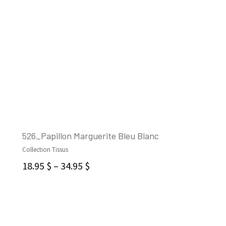
526_Papillon Marguerite Bleu Blanc
Collection Tissus
CHOIX DES OPTIONS
18.95
$
–
34.95
$