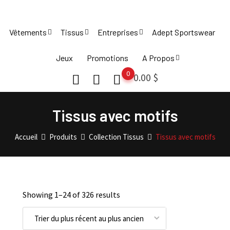
Skip
to
Vêtements
Tissus
Entreprises
Adept Sportswear
content
Jeux
Promotions
A Propos
0
0.00
$
Tissus avec motifs
Accueil
Produits
Collection Tissus
Tissus avec motifs
Showing 1–
24
of 326 results