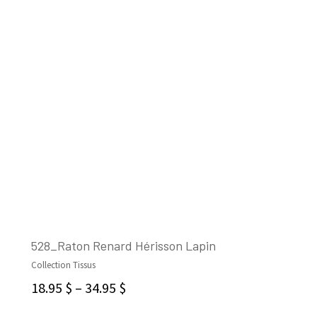
528_Raton Renard Hérisson Lapin
Collection Tissus
CHOIX DES OPTIONS
18.95
$
–
34.95
$