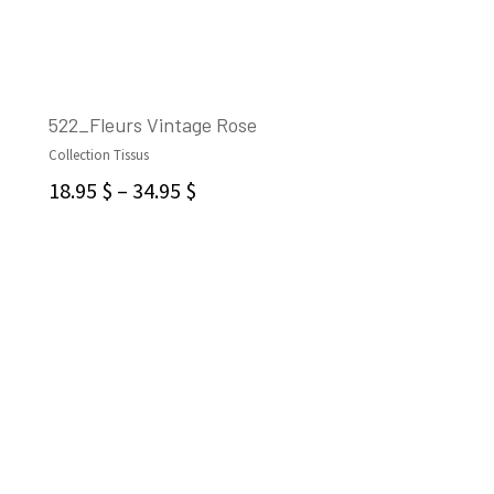
522_Fleurs Vintage Rose
Collection Tissus
CHOIX DES OPTIONS
18.95
$
–
34.95
$