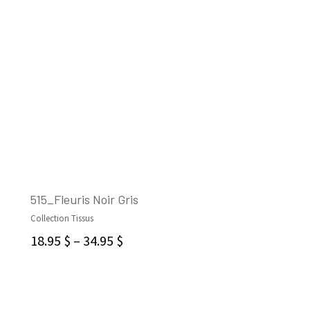
515_Fleuris Noir Gris
Collection Tissus
CHOIX DES OPTIONS
18.95
$
–
34.95
$