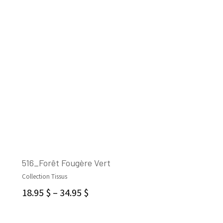
516_Forêt Fougère Vert
Collection Tissus
CHOIX DES OPTIONS
18.95
$
–
34.95
$