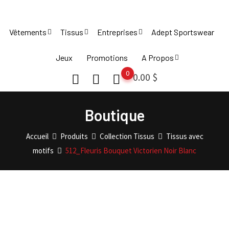
Skip
to
Vêtements
Tissus
Entreprises
Adept Sportswear
content
Jeux
Promotions
A Propos
0
0.00
$
Boutique
Accueil
Produits
Collection Tissus
Tissus avec
motifs
512_Fleuris Bouquet Victorien Noir Blanc