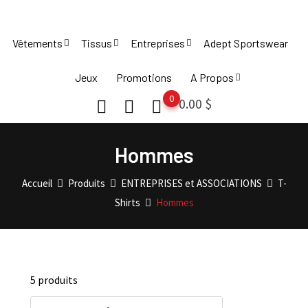
Skip
to
Vêtements
Tissus
Entreprises
Adept Sportswear
content
Jeux
Promotions
A Propos
0
0.00
$
Hommes
Accueil
Produits
ENTREPRISES et ASSOCIATIONS
T-
Shirts
Hommes
5 produits