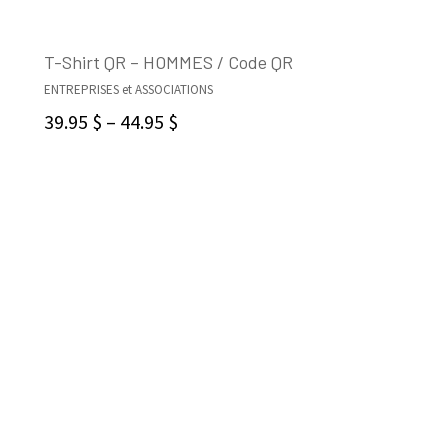
T-Shirt QR – HOMMES / Code QR
ENTREPRISES et ASSOCIATIONS
SELECT OPTIONS
39.95
$
–
44.95
$