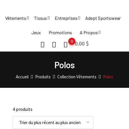
Skip
to
Vêtements
Tissus
Entreprises
Adept Sportswear
content
Jeux
Promotions
A Propos
0
0.00
$
Polos
Accueil
Produits
Collection Vêtements
Polos
4 produits