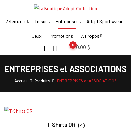
Skip
to
content
Vêtements
Tissus
Entreprises
Adept Sportswear
Jeux
Promotions
A Propos
0
0.00
$
ENTREPRISES et ASSOCIATIONS
Accueil
Produits
ENTREPRISES et ASSOCIATIONS
T-Shirts QR
(4)