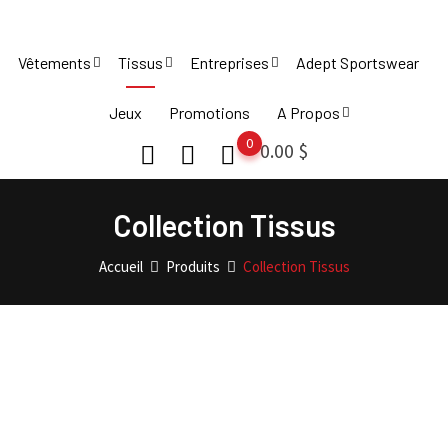
Skip
to
Vêtements
Tissus
Entreprises
Adept Sportswear
content
Jeux
Promotions
A Propos
0
0.00
$
Collection Tissus
Accueil
Produits
Collection Tissus