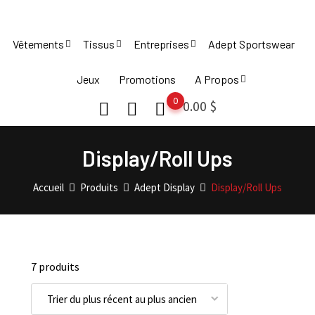
Skip
to
Vêtements
Tissus
Entreprises
Adept Sportswear
content
Jeux
Promotions
A Propos
0
0.00
$
Display/Roll Ups
Accueil
Produits
Adept Display
Display/Roll Ups
7 produits