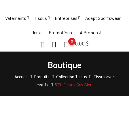
Skip
to
Vêtements
Tissus
Entreprises
Adept Sportswear
content
Jeux
Promotions
A Propos
0
0.00
$
Boutique
Accueil
Produits
Collection Tissus
Tissus avec
motifs
523_Fleuris Gris Bleu