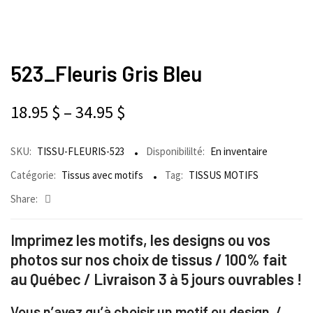
523_Fleuris Gris Bleu
18.95
$
–
34.95
$
SKU:
TISSU-FLEURIS-523
Disponibililté:
En inventaire
Catégorie:
Tissus avec motifs
Tag:
TISSUS MOTIFS
Share:
Imprimez les motifs, les designs ou vos
photos sur nos choix de tissus / 100% fait
au Québec / Livraison 3 à 5 jours ouvrables !
Vous n’avez qu’à choisir un motif ou design /