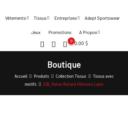
Skip
to
Vêtements
Tissus
Entreprises
Adept Sportswear
content
Jeux
Promotions
A Propos
0
0.00
$
Boutique
Accueil
Produits
Collection Tissus
Tissus avec
motifs
528_Raton Renard Hérisson Lapin