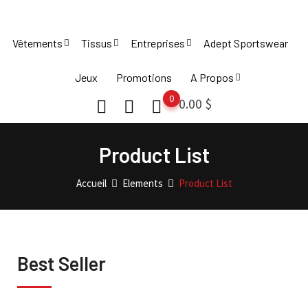
Vêtements
Tissus
Entreprises
Adept Sportswear
Jeux
Promotions
A Propos
0
0.00
$
Product List
Accueil
Elements
Product List
Best Seller