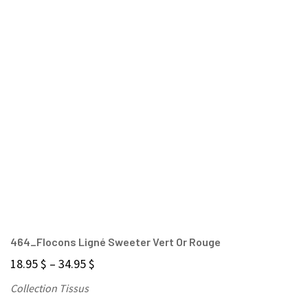
464_Flocons Ligné Sweeter Vert Or Rouge
18.95
$
–
34.95
$
Collection Tissus