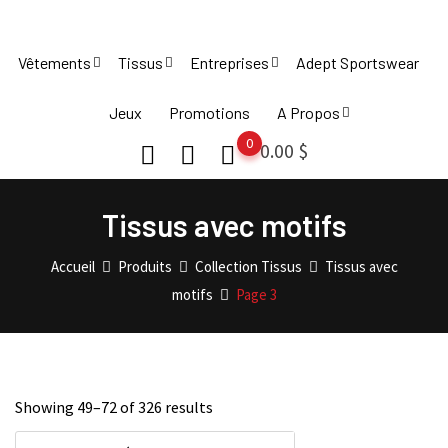
Skip
to
Vêtements
Tissus
Entreprises
Adept Sportswear
content
Jeux
Promotions
A Propos
0
0.00
$
Tissus avec motifs
Accueil
Produits
Collection Tissus
Tissus avec
motifs
Page 3
Showing 49–
72
of 326 results