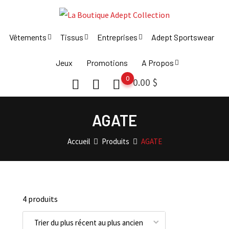
Skip
to
content
Vêtements
Tissus
Entreprises
Adept Sportswear
Jeux
Promotions
A Propos
0
0.00
$
AGATE
Accueil
Produits
AGATE
4 produits