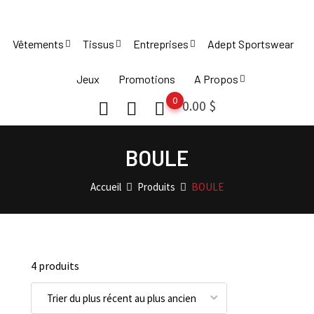
Skip
to
Vêtements
Tissus
Entreprises
Adept Sportswear
content
Jeux
Promotions
A Propos
0
0.00
$
BOULE
Accueil
Produits
BOULE
4 produits