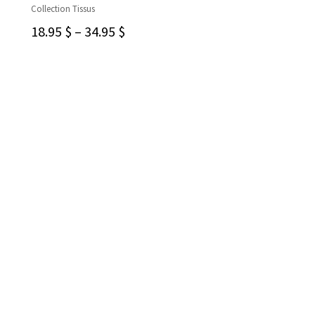
CHOIX DES OPTIONS
Collection Tissus
18.95
$
–
34.95
$