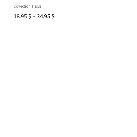
CHOIX DES OPTIONS
Collection Tissus
18.95
$
–
34.95
$