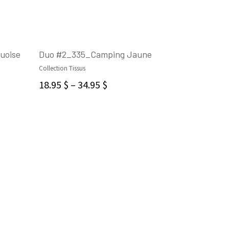
uoise
Duo #2_335_Camping Jaune
Collection Tissus
CHOIX DES OPTIONS
18.95
$
–
34.95
$