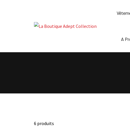
Skip
to
Vêtem
content
A P
6 produits