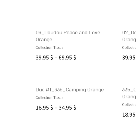
06_Doudou Peace and Love
02_Do
Orange
Orang
SELECT OPTIONS
Collection Tissus
Collecti
39.95
$
–
69.95
$
39.9
Duo #1_335_Camping Orange
335_C
Orang
Collection Tissus
CHOIX DES OPTIONS
Collecti
18.95
$
–
34.95
$
18.9