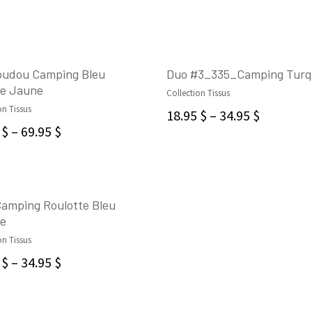
udou Camping Bleu
Duo #3_335_Camping Turq
e Jaune
Collection Tissus
SELECT OPTIONS
CHOIX DES OPTIONS
on Tissus
18.95
$
–
34.95
$
5
$
–
69.95
$
amping Roulotte Bleu
e
CHOIX DES OPTIONS
on Tissus
5
$
–
34.95
$