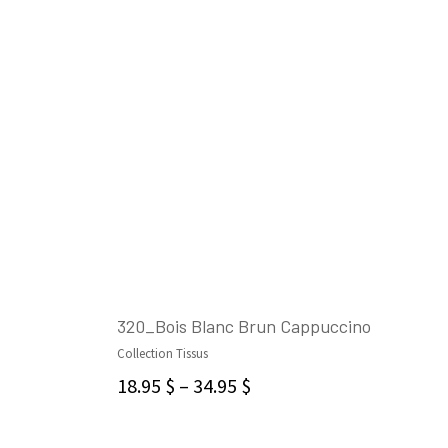
320_Bois Blanc Brun Cappuccino
Collection Tissus
CHOIX DES OPTIONS
18.95
$
–
34.95
$