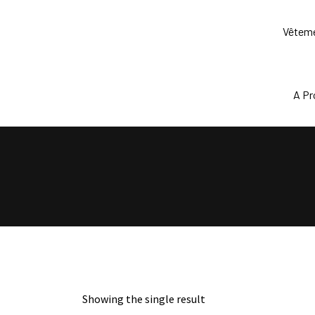
Skip
to
Vêtem
content
A P
Showing the single result