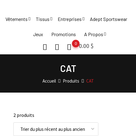
Skip
to
Vêtements
Tissus
Entreprises
Adept Sportswear
content
Jeux
Promotions
A Propos
0
0.00
$
CAT
Accueil
Produits
CAT
2 produits