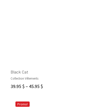
Black Cat
Collection Vêtements
CHOIX DES OPTIONS
39.95
$
–
45.95
$
Promo!