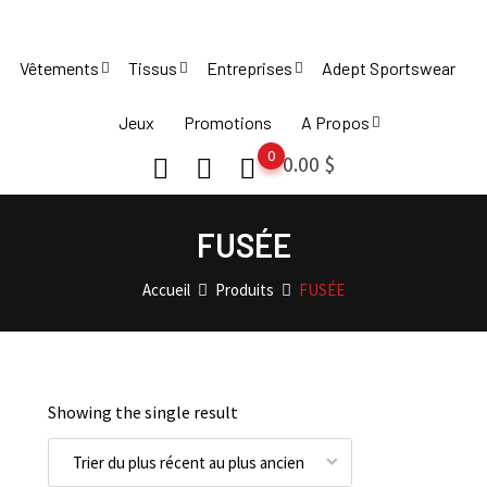
Skip
to
Vêtements
Tissus
Entreprises
Adept Sportswear
content
Jeux
Promotions
A Propos
0
0.00
$
FUSÉE
Accueil
Produits
FUSÉE
Showing the single result