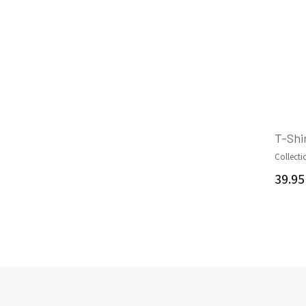
T-Shi
Collecti
39.9