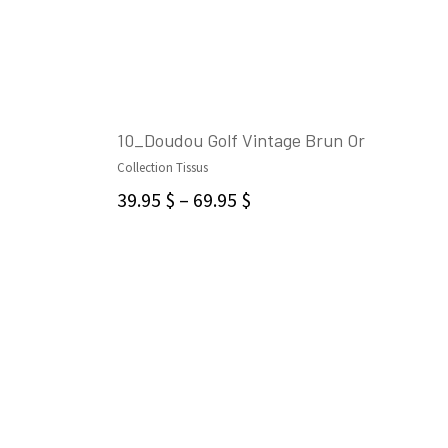
10_Doudou Golf Vintage Brun Or
Collection Tissus
SELECT OPTIONS
39.95
$
–
69.95
$