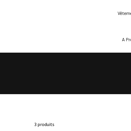
Skip
to
Vêtem
content
A P
3 produits