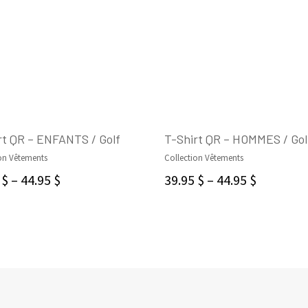
rt QR – ENFANTS / Golf
T-Shirt QR – HOMMES / Gol
on Vêtements
Collection Vêtements
SELECT OPTIONS
SELECT OPTIONS
5
$
–
44.95
$
39.95
$
–
44.95
$