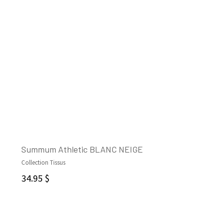
Summum Athletic BLANC NEIGE
Collection Tissus
AJOUTER AU PANIER
34.95
$