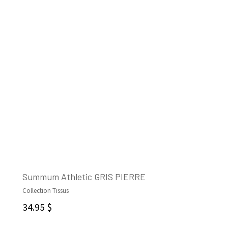
Summum Athletic GRIS PIERRE
Collection Tissus
AJOUTER AU PANIER
34.95
$