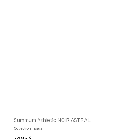
Summum Athletic NOIR ASTRAL
Collection Tissus
LIRE LA SUITE
34.95
$