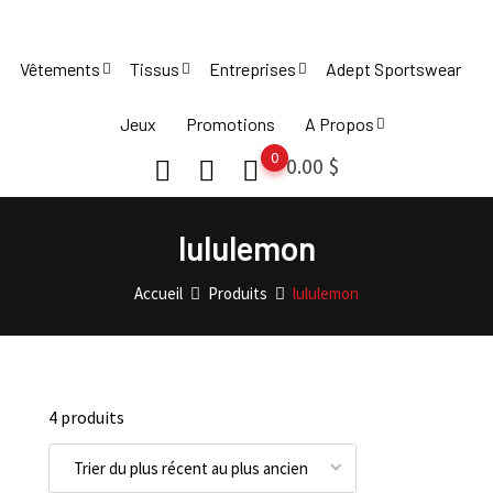
Skip
to
Vêtements
Tissus
Entreprises
Adept Sportswear
content
Jeux
Promotions
A Propos
0
0.00
$
lululemon
Accueil
Produits
lululemon
4 produits