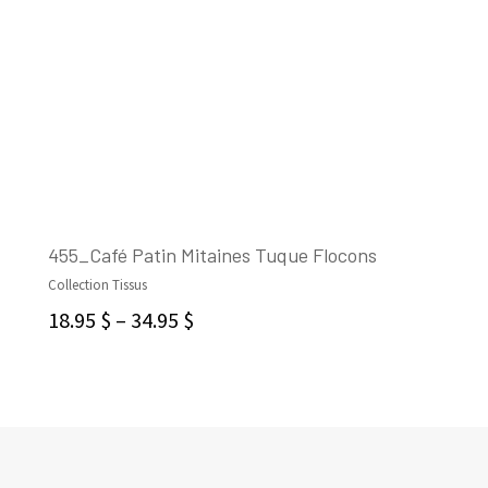
455_Café Patin Mitaines Tuque Flocons
Collection Tissus
CHOIX DES OPTIONS
18.95
$
–
34.95
$