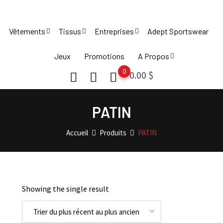
Skip
to
Vêtements
Tissus
Entreprises
Adept Sportswear
content
Jeux
Promotions
A Propos
0
0.00
$
PATIN
Accueil
Produits
PATIN
Showing the single result