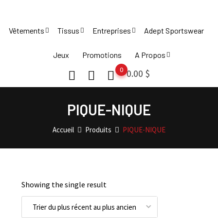
Skip
to
Vêtements
Tissus
Entreprises
Adept Sportswear
content
Jeux
Promotions
A Propos
0
0.00
$
PIQUE-NIQUE
Accueil
Produits
PIQUE-NIQUE
Showing the single result