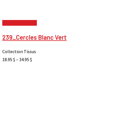
Choix des options
239_Cercles Blanc Vert
Collection Tissus
18.95
$
–
34.95
$