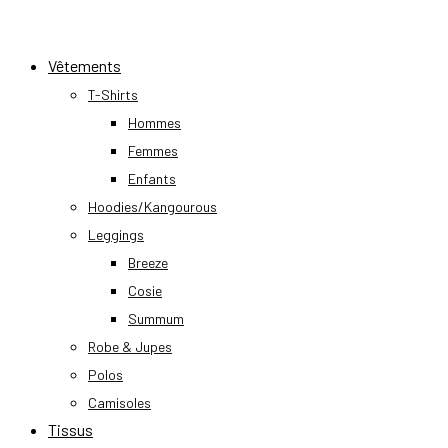
Skip
to
Vêtements
content
T-Shirts
Hommes
Femmes
Enfants
Hoodies/Kangourous
Leggings
Breeze
Cosie
Summum
Robe & Jupes
Polos
Camisoles
Tissus