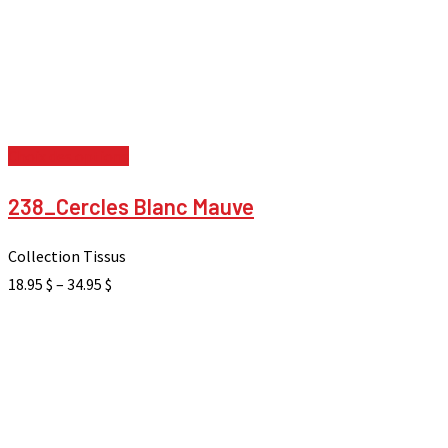
Choix des options
238_Cercles Blanc Mauve
Collection Tissus
18.95
$
–
34.95
$