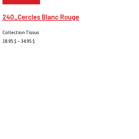
Choix des options
240_Cercles Blanc Rouge
Collection Tissus
18.95
$
–
34.95
$