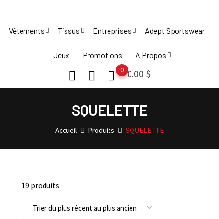
Skip
to
Vêtements
Tissus
Entreprises
Adept Sportswear
content
Jeux
Promotions
A Propos
0
0.00
$
SQUELETTE
Accueil
Produits
SQUELETTE
19 produits