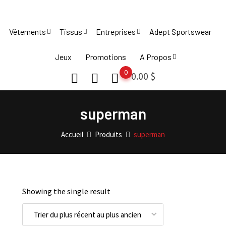
Skip
to
Vêtements
Tissus
Entreprises
Adept Sportswear
content
Jeux
Promotions
A Propos
0
0.00
$
superman
Accueil
Produits
superman
Showing the single result