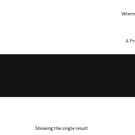
Skip
to
Vêtem
content
A P
Showing the single result