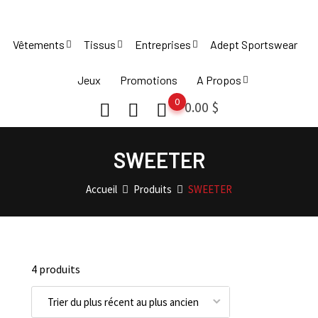
Skip
to
Vêtements
Tissus
Entreprises
Adept Sportswear
content
Jeux
Promotions
A Propos
0
0.00
$
SWEETER
Accueil
Produits
SWEETER
4 produits