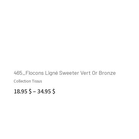
465_Flocons Ligné Sweeter Vert Or Bronze
Collection Tissus
CHOIX DES OPTIONS
18.95
$
–
34.95
$