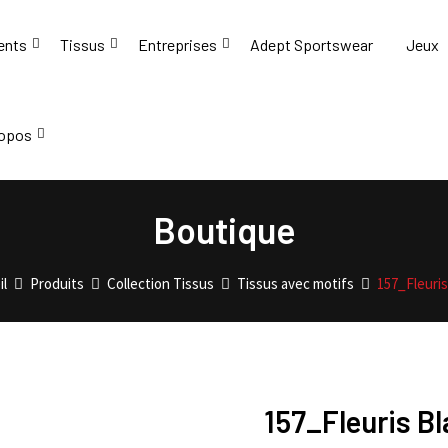
ents
Tissus
Entreprises
Adept Sportswear
Jeux
ropos
Boutique
il
Produits
Collection Tissus
Tissus avec motifs
157_Fleuris
157_Fleuris B