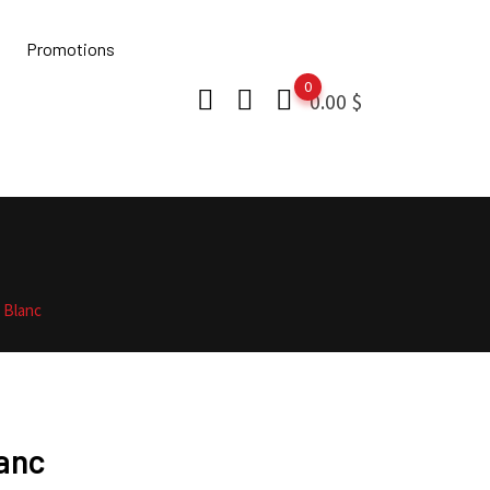
Promotions
0
0.00
$
 Blanc
lanc