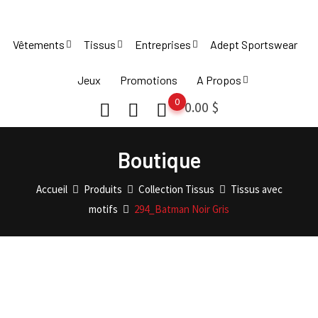
Skip
to
Vêtements
Tissus
Entreprises
Adept Sportswear
content
Jeux
Promotions
A Propos
0
0.00
$
Boutique
Accueil
Produits
Collection Tissus
Tissus avec
motifs
294_Batman Noir Gris