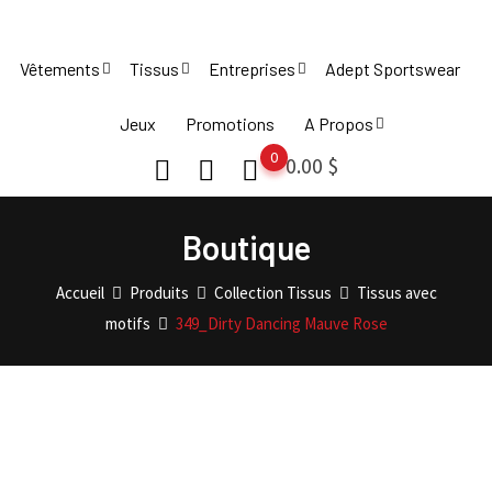
Skip
to
Vêtements
Tissus
Entreprises
Adept Sportswear
content
Jeux
Promotions
A Propos
0
0.00
$
Boutique
Accueil
Produits
Collection Tissus
Tissus avec
motifs
349_Dirty Dancing Mauve Rose