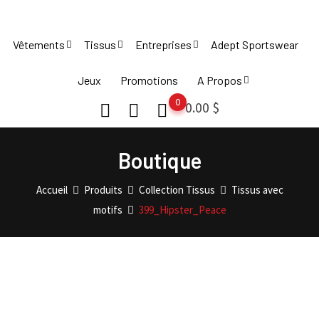
Skip
to
Vêtements
Tissus
Entreprises
Adept Sportswear
content
Jeux
Promotions
A Propos
0
0.00
$
Boutique
Accueil
Produits
Collection Tissus
Tissus avec
motifs
399_Hipster_Peace