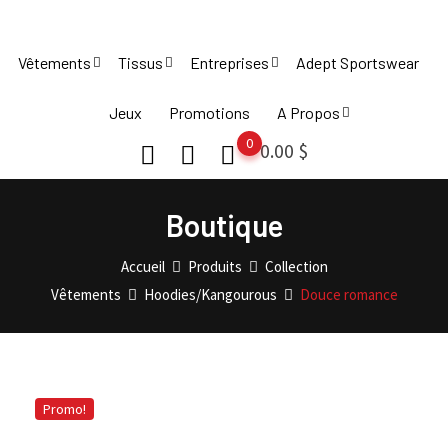
Skip
to
Vêtements
Tissus
Entreprises
Adept Sportswear
content
Jeux
Promotions
A Propos
0
0.00
$
Boutique
Accueil
Produits
Collection
Vêtements
Hoodies/Kangourous
Douce romance
Promo!