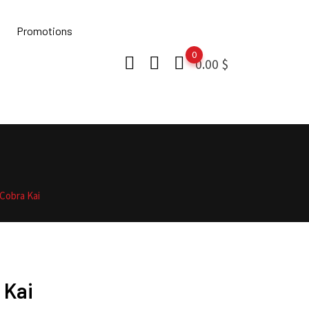
Promotions
0
0.00
$
Cobra Kai
 Kai