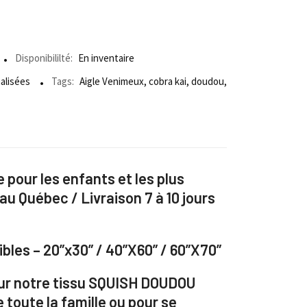
Disponibililté:
En inventaire
alisées
Tags:
Aigle Venimeux
,
cobra kai
,
doudou
,
pour les enfants et les plus
 au Québec / Livraison 7 à 10 jours
bles – 20”x30” / 40”X60” / 60”X70”
ur notre tissu SQUISH DOUDOU
e toute la famille ou pour se