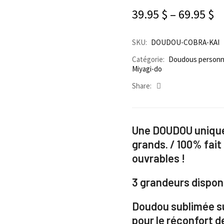
39.95
$
–
69.95
$
SKU:
DOUDOU-COBRA-KAI
Catégorie:
Doudous personn
Miyagi-do
Share:
Une DOUDOU unique 
grands.
/ 100% fait
ouvrables !
3 grandeurs disponi
Doudou sublimée s
p
our le réconfort d