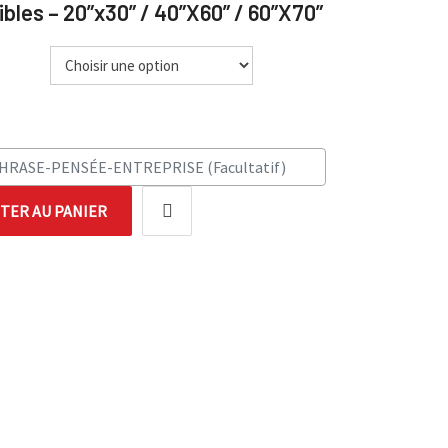
bles – 20”x30” / 40”X60” / 60”X70”
TER AU PANIER