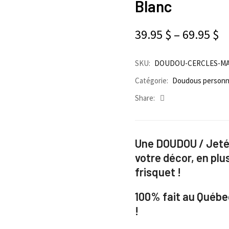
Blanc
39.95
$
–
69.95
$
SKU:
DOUDOU-CERCLES-MA
Catégorie:
Doudous personn
Share:
Une DOUDOU / Jeté
votre décor, en plu
frisquet !
100% fait au Québe
!