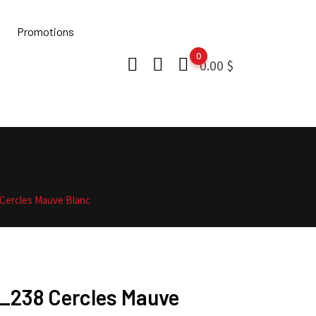
Promotions
0
0.00
$
Cercles Mauve Blanc
_238 Cercles Mauve