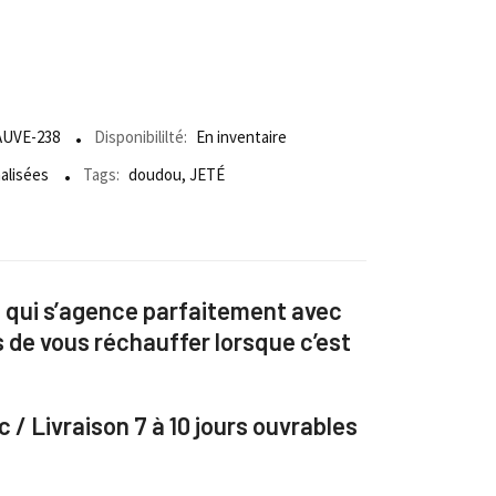
UVE-238
Disponibililté:
En inventaire
alisées
Tags:
doudou
,
JETÉ
 qui s’agence parfaitement avec
s de vous réchauffer lorsque c’est
c /
Livraison 7 à 10 jours ouvrables