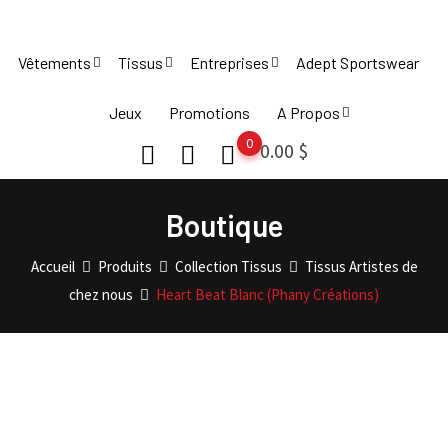
Skip
to
Vêtements
Tissus
Entreprises
Adept Sportswear
content
Jeux
Promotions
A Propos
0
0.00
$
Boutique
Accueil
Produits
Collection Tissus
Tissus Artistes de
chez nous
Heart Beat Blanc (Phany Créations)