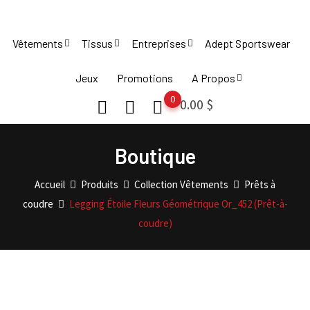
Skip
to
Vêtements
Tissus
Entreprises
Adept Sportswear
content
Jeux
Promotions
A Propos
0
0.00
$
Boutique
Accueil
Produits
Collection Vêtements
Prêts à
coudre
Legging Étoile Fleurs Géométrique Or_452 (Prêt-à-
coudre)