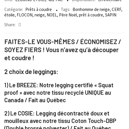
Catégorie:
Prêts à coudre
Tags:
Bonhomme de neige
,
CERF
,
étoile
,
FLOCON
,
neige
,
NOEL
,
Père Noël
,
prêt à coudre
,
SAPIN
Share:
FAITES-LE VOUS-MÊMES / ÉCONOMISEZ /
SOYEZ FIERS ! Vous n’avez qu’à découper
et coudre !
2 choix de leggings:
1) Le BREEZE: Notre legging certifié « Squat
proof » avec notre tissu recyclé UNIQUE au
Canada / Fait au Québec
2) Le COSIE:
Legging décontracté doux et
mouilleux avec notre tissu Coton Touch-DBP
(Double brossé polyester) / Fait au Québec