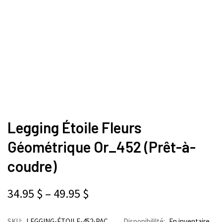
Legging Étoile Fleurs
Géométrique Or_452 (Prêt-à-
coudre)
34.95
$
–
49.95
$
SKU:
LEGGING-ÉTOILE-452-PAC
Disponibililté:
En inventaire