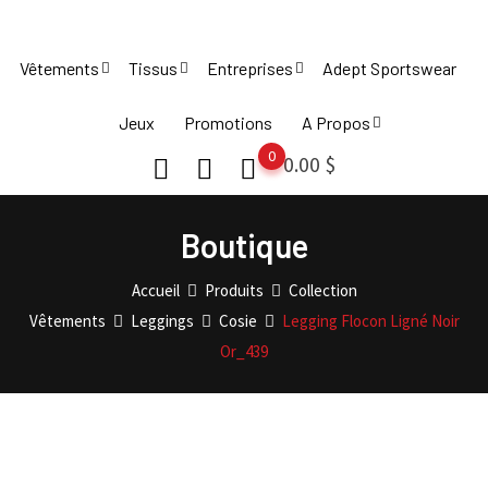
Skip
to
Vêtements
Tissus
Entreprises
Adept Sportswear
content
Jeux
Promotions
A Propos
0
0.00
$
Boutique
Accueil
Produits
Collection
Vêtements
Leggings
Cosie
Legging Flocon Ligné Noir
Or_439