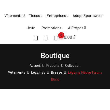
Skip
to
Vêtements
Tissus
Entreprises
Adept Sportswear
content
Jeux
Promotions
A Propos
0
0.00
$
Boutique
Accueil
Produits
Collection
Vêtements
Leggings
Breeze
Legging Mauve Fleuris
Blanc