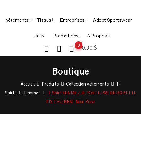
Skip
to
Vêtements
Tissus
Entreprises
Adept Sportswear
content
Jeux
Promotions
A Propos
0
0.00
$
Boutique
Accueil
Produits
Collection Vêtements
T-
Shirts
Femmes
T-Shirt FEMME / JE PORTE PAS DE BOBETTE
PIS CHU BEN ! Noir-Rose