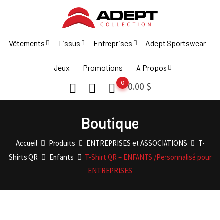
Skip
to
content
Vêtements
Tissus
Entreprises
Adept Sportswear
Jeux
Promotions
A Propos
0
0.00
$
Boutique
Accueil
Produits
ENTREPRISES et ASSOCIATIONS
T-
Shirts QR
Enfants
T-Shirt QR – ENFANTS /Personnalisé pour
ENTREPRISES