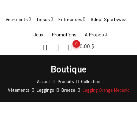
Skip
to
Vêtements
Tissus
Entreprises
Adept Sportswear
content
Jeux
Promotions
A Propos
0
0.00
$
Boutique
Accueil
Produits
Collection
Vêtements
Leggings
Breeze
Legging Orange Mecanic